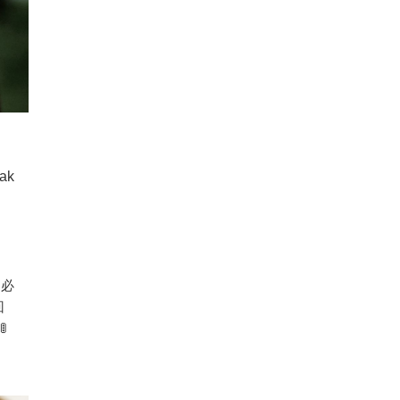
eak
る必
回
