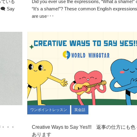
解っている
Did you ever use the expressions, “What a shame!” 
 Say
“It’s a shame!”? These common English expression
are use･･･
ワンポイントレッスン
英会話
する時・・・
Creative Ways to Say Yes!!! 返事の仕方にも
あります