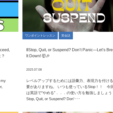
ワンポイントレッスン
英会話
xceed,
🚦Stop, Quit, or Suspend? Don’t Panic—Let’s Br
は？
It Down! 🤯🎉
2025.07.08
f my
レベルアップするためには語彙力、表現力を付け
r,
要がありますね。 いつも使っているStop！！ 今
は英語で”やめる”．．．の使い方を勉強しましょう 
Stop, Quit, or Suspend? Don’･･･