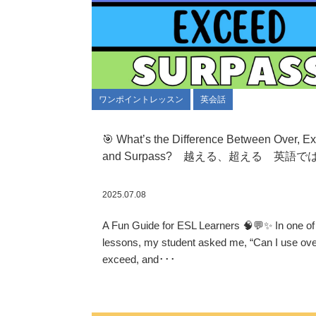
ワンポイントレッスン
英会話
🎯 What’s the Difference Between Over, E
and Surpass? 越える、超える 英語で
2025.07.08
A Fun Guide for ESL Learners 🧠💬✨ In one o
lessons, my student asked me, “Can I use ove
exceed, and･･･