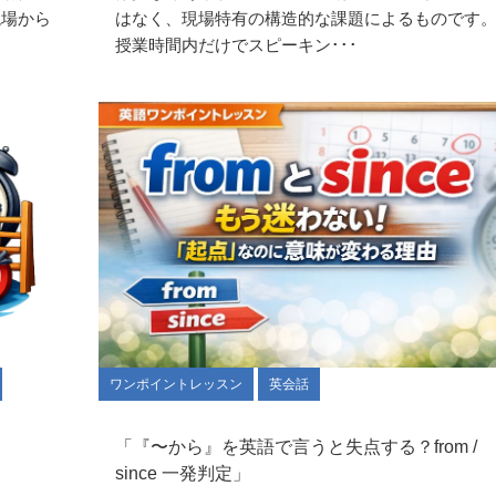
現場から
はなく、現場特有の構造的な課題によるものです
授業時間内だけでスピーキン･･･
ワンポイントレッスン
英会話
「『〜から』を英語で言うと失点する？from /
since 一発判定」