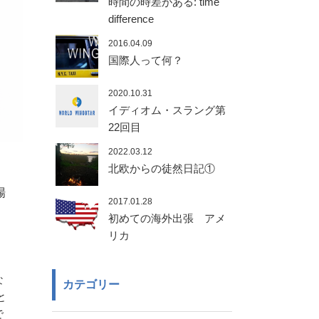
時間の時差がある: time
difference
2016.04.09
国際人って何？
2020.10.31
イディオム・スラング第
22回目
2022.03.12
北欧からの徒然日記①
場
2017.01.28
初めての海外出張 アメ
リカ
な
カテゴリー
と
で