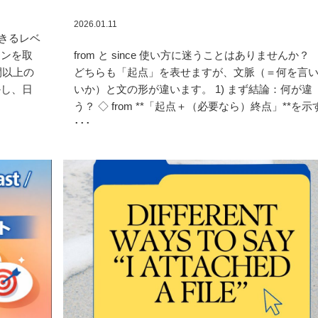
2026.01.11
きるレベ
ョンを取
from と since 使い方に迷うことはありませんか
間以上の
どちらも「起点」を表せますが、文脈（＝何を言
かし、日
いか）と文の形が違います。 1) まず結論：何が違
う？ ◇ from **「起点＋（必要なら）終点」**を示
･･･