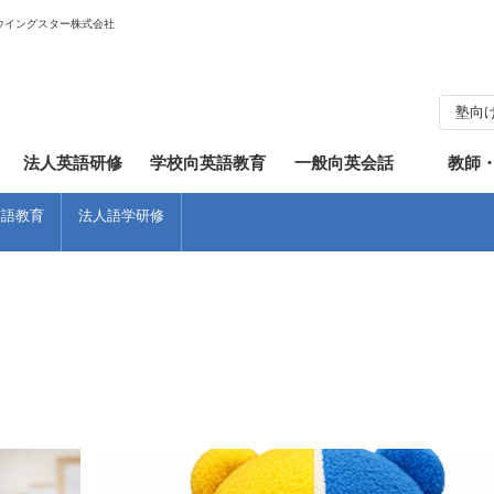
ウイングスター株式会社
塾向
知らせ
フィリピン
英会話
体験談
ワンポイントレッスン
法人英語研修
学校向英語教育
一般向英会話
教師
英語教育
法人語学研修