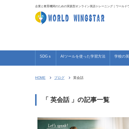
企業と教育機関のための実践型オンライン英語トレーニング｜ワールド
TOEIC 950点への道のり
海外旅行珍道中
お
SDGｓ
AIツールを使った学習方法
学校の
HOME
ブログ
英会話
「 英会話 」の記事一覧