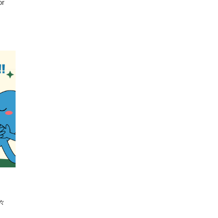
or
s
色々