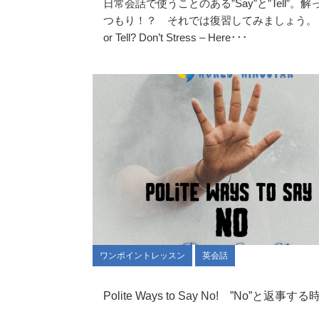
日常会話で使うことのある”Say”と”Tell”。
つもり！？ それでは復習してみましょう。 🗨️
or Tell? Don’t Stress – Here･･･
ワンポイントレッスン
英会話
Polite Ways to Say No! ”No”と返事