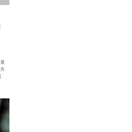
に
ず見
え方
言