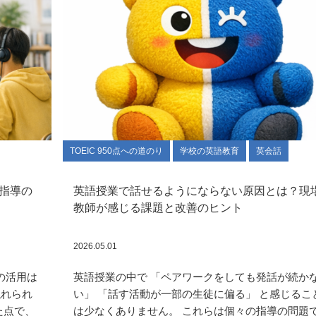
TOEIC 950点への道のり
学校の英語教育
英会話
グ指導の
英語授業で話せるようにならない原因とは？現
教師が感じる課題と改善のヒント
2026.05.01
の活用は
英語授業の中で 「ペアワークをしても発話が続か
触れられ
い」 「話す活動が一部の生徒に偏る」 と感じるこ
た点で、
は少なくありません。 これらは個々の指導の問題