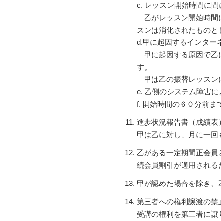
c. レッスン開始時間に
乙がレッスン開始時間に
スンは消化されたものと
d.甲に起因するインタ
甲に起因する原因で乙に
す。
甲は乙の振替レッスンに
e. 乙側のシステム障
f. 開始時間の６０分
進歩状況報告書（成績表
甲は乙に対し、月に一回
乙がある一定期間正会員
続会員割引が適用される
甲が認めた場合を除き、
第三者への権利譲渡の禁
受講の権利を第三者に譲