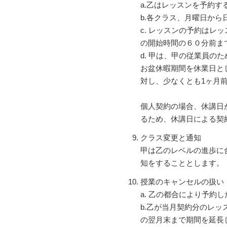
a.乙はレッスンを予約
b.各クラス、月曜日から日
c. レッスンの予約は
の開始時間の６０分前ま
d. 甲は、甲の従業員の
お盆休暇期間を休業日と
対し、少なくとも1ヶ月
個人契約の場合、休講日
るため、休講日による契
クラス変更と通知
甲は乙のレベルの進歩に
知をすることとします。
授業のキャンセルの扱い
a. 乙の都合により予
b.乙が当月契約分のレ
の翌月末まで期間を延長