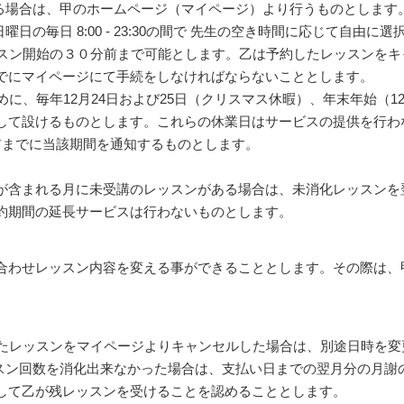
する場合は、甲のホームページ（マイページ）より行うものとします
曜日の毎日 8:00 - 23:30の間で 先生の空き時間に応じて自由
レッスン開始の３０分前まで可能とします。乙は予約したレッスンを
でにマイページにて手続をしなければならないこととします。
ために、毎年12月24日および25日（クリスマス休暇）、年末年始（1
して設けるものとします。これらの休業日はサービスの提供を行わ
前までに当該期間を通知するものとします。
が含まれる月に未受講のレッスンがある場合は、未消化レッスンを
約期間の延長サービスは行わないものとします。
合わせレッスン内容を変える事ができることとします。その際は、
約したレッスンをマイページよりキャンセルした場合は、別途日時を
ッスン回数を消化出来なかった場合は、支払い日までの翌月分の月謝
して乙が残レッスンを受けることを認めることとします。