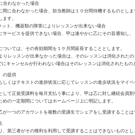
間に合わなかった場合
間に合わなかった場合、担当教師は１０分間待機するものとしま
します。
ーネット、機器類の障害によりレッスンが出来ない場合
サービスを提供できない場合、甲は速やかに乙にその旨通知し、 
ついては、その有効期間を１ケ月間延長することとします。
害によりレッスンが出来なかった場合は、そのレッスンは消化された
前までにキャンセルが行われない場合はそのレッスンは消化されたもの
）の提供
もしくはテキストの進捗状況に応じてレッスンの進歩状況をマイペ
として正規受講料を毎月支払う事により、甲は乙に対し継続会員割
ための一定期間についてはホームページ上に明記します。
乙が一つのアカウントを複数の受講生でシェアをし受講することは
止
り、第三者がその権利を利用して受講することはできないものとし