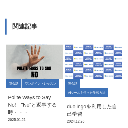
関連記事
英会話
ワンポイントレッスン
英会話
AIツールを使った学習方法
Polite Ways to Say
No! ”No”と返事する
duolingoを利用した自
時・・・
己学習
2025.01.21
2024.12.26