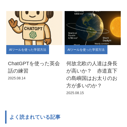
AIツールを使った学習方法
AIツールを使った学習方法
ChatGPTを使った英会
何故北欧の人達は身長
話の練習
が高いか？ 赤道直下
の島嶼国はお太りのお
2025.08.14
方が多いのか？
2025.08.15
よく読まれている記事