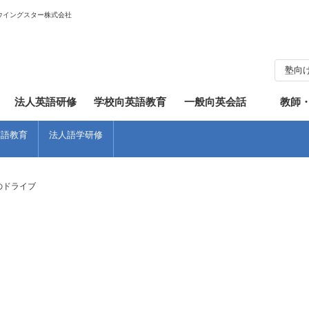
ウイングスター株式会社
塾向
知らせ
フィリピン
英会話
体験談
ワンポイントレッスン
法人英語研修
学校向英語教育
一般向英会話
教師
英語教育
法人語学研修
のドライブ