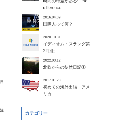
時間の時差がある: time
difference
2016.04.09
国際人って何？
2020.10.31
イディオム・スラング第
22回目
2022.03.12
北欧からの徒然日記①
2017.01.28
日
初めての海外出張 アメ
リカ
注
カテゴリー