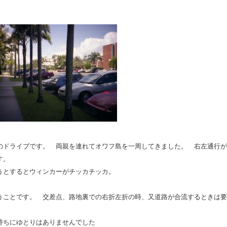
のドライブです。 両親を連れてオワフ島を一周してきました。 右左通行が
す。
うとするとウィンカーがチッカチッカ。
うことです。 交差点、路地裏での右折左折の時、又道路が合流するときは要
持ちにゆとりはありませんでした