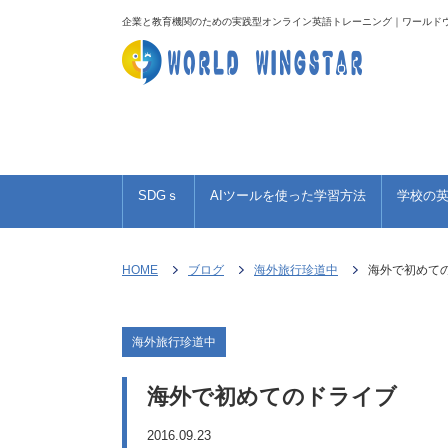
企業と教育機関のための実践型オンライン英語トレーニング｜ワールド
TOEIC 950点への道のり
海外旅行珍道中
お
SDGｓ
AIツールを使った学習方法
学校の
HOME
ブログ
海外旅行珍道中
海外で初めて
海外旅行珍道中
海外で初めてのドライブ
2016.09.23