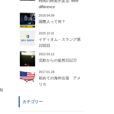
時間の時差がある: time
difference
2016.04.09
国際人って何？
2020.10.31
イディオム・スラング第
22回目
2022.03.12
北欧からの徒然日記①
2017.01.28
初めての海外出張 アメ
リカ
知
カテゴリー