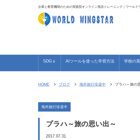
企業と教育機関のための実践型オンライン英語トレーニング｜ワールド
TOEIC 950点への道のり
海外旅行珍道中
お
SDGｓ
AIツールを使った学習方法
学校の
HOME
ブログ
海外旅行珍道中
プラハ～旅の
海外旅行珍道中
プラハ～旅の思い出～
2017.07.31