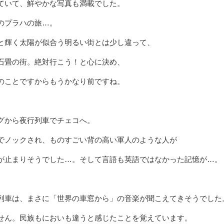
ていて、鮮やかな写真も満載でした。
のプラハの旅…。
と輝く太陽が似合う明るい街とは少し違って、
石畳の街。絶対行こう！と心に決め、
のことですからもうかなり前ですね。
グから夜行列車でチェコへ。
でノックされ、ものすごい背の高い軍人のような人が
が止まりそうでした…。そして言語も英語ではなかった記憶が…。
列車は、まさに「世界の車窓から」の音楽が聞こえてきそうでした
せん。民族もにおいも違うと感じたことを覚えています。