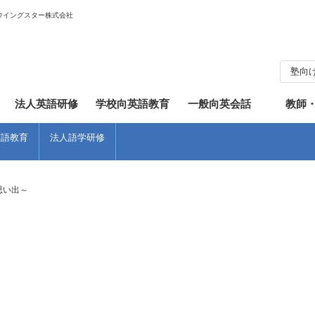
ウイングスター株式会社
塾向
知らせ
フィリピン
英会話
体験談
ワンポイントレッスン
法人英語研修
学校向英語教育
一般向英会話
教師
英語教育
法人語学研修
思い出～