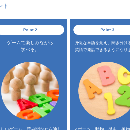
ント
Point 2
Point 3
ゲームで楽しみながら
身近な単語を覚え、聞き分け
学べる。
英語で発話できるようになり
楽しいゲーム、読み聞かせを通し
スポーツ、動物、昆虫、植物