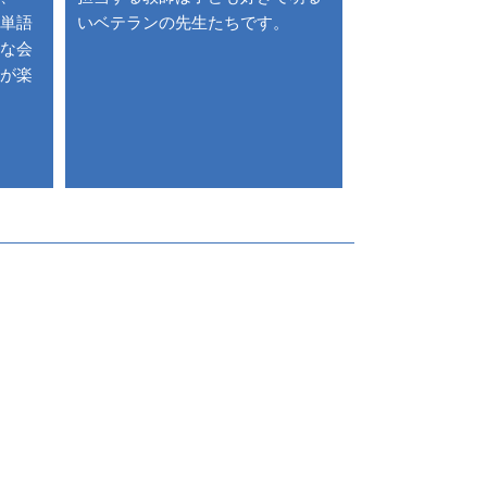
単語
いベテランの先生たちです。
な会
が楽