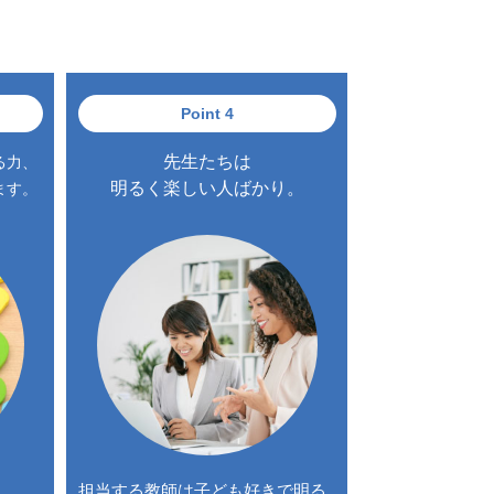
Point 4
先生たちは
る力、
明るく楽しい人ばかり。
ます。
、
担当する教師は子ども好きで明る