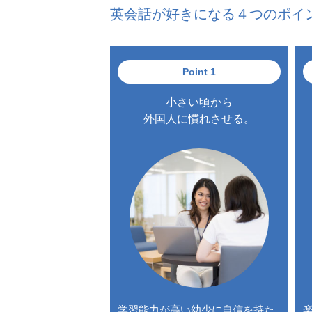
英会話が好きになる４つのポイ
Point 1
小さい頃から
外国人に慣れさせる。
学習能力が高い幼少に自信を持た