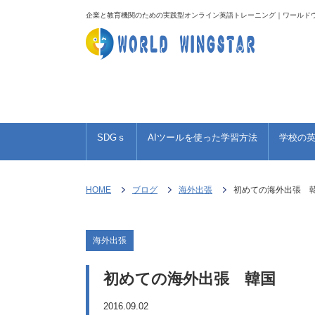
企業と教育機関のための実践型オンライン英語トレーニング｜ワールド
TOEIC 950点への道のり
海外旅行珍道中
お
SDGｓ
AIツールを使った学習方法
学校の
HOME
ブログ
海外出張
初めての海外出張 
海外出張
初めての海外出張 韓国
2016.09.02