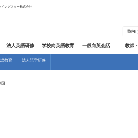
ウイングスター株式会社
塾向
知らせ
フィリピン
英会話
体験談
ワンポイントレッスン
法人英語研修
学校向英語教育
一般向英会話
教師
英語教育
法人語学研修
韓国