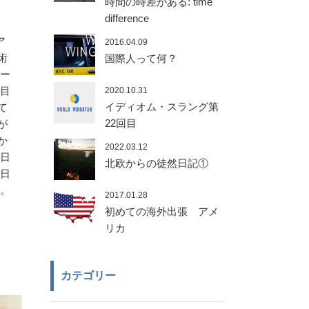
時間の時差がある: time
difference
ア
2016.04.09
術
国際人って何？
スー
 目
2020.10.31
イディオム・スラング第
て
22回目
が
か
2022.03.12
と日
北欧からの徒然日記①
、日
す。
2017.01.28
初めての海外出張 アメ
リカ
カテゴリー