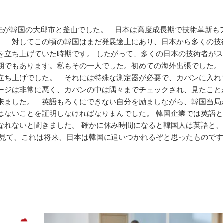
した先が韓国の大邱市と釜山でした。 日本は高度成長期で技術革新も
。 対してこの頃の韓国はまだ発展途上にあり、日本から多くの技
を立ち上げていた時期です。 したがって、多くの日本の技術者が
期でもあります。私もその一人でした。初めての海外出張でした。
立ち上げでした。 それには特殊な測定器が必要で、カバンに入れ
ージは非常に悪く、カバンの中は隅々までチェックされ、見たこと
来ました。 英語もろくにできない自分を励ましながら、韓国当局
はないことを証明しなければなりまんでした。 韓国企業では英語
なれないと聞きました。 確かに休み時間になると韓国人は英語と
を見て、これは将来、日本は韓国に追いつかれるぞと思ったもので